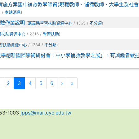
學實施方案國中補救教學師資(現職教師、儲備教師、大學生及社
1 /
本站消息
)
測驗作業說明
(
嘉義縣學習扶助資源中心
/ 1365 /
不分類
)
習扶助資源中心
/ 2316 /
學習扶助
)
習扶助資源中心
/ 1384 /
不分類
)
6教學創新國際學術研討會：中小學補救教學之展」，有興趣者歡
頁
(目前頁次)
下一頁
最後頁
2
3
4
5
6
›
»
3-1003
jpps@mail.cyc.edu.tw