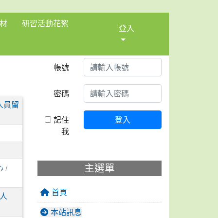
材
研習活動花絮
登入
帳號
密碼
人員留
記住
登入
我
主選單
心
/
首頁
會人
本站訊息