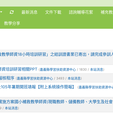
重新取得佈景設定
最新消息
文件下載
諮詢輔導花絮
補充教
教學分享
補救教學師資18小時培訓研習」之結訓證書業已寄出，請完成參訓
師資培訓研習相關PPT
(
嘉義縣學習扶助資源中心
/ 1830 /
本站消息
)
報核程序
(
嘉義縣學習扶助資源中心
/ 3493 /
本站消息
)
及105年暑期開班填報【附上系統操作簡報】
(
嘉義縣學習扶助資源中
學實施方案國小補救教學師資(現職教師、儲備教師、大學生及社
9 /
本站消息
)