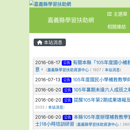
主選單
嘉義縣學習扶助網
相關連結
本站消息
文章列表
2016-08-17
有關本縣「105年度國小
公告
意。
(
嘉義縣學習扶助資源中心
/ 1927 /
本站消息
)
2016-07-13
105年度國民小學補救教學
公告
2016-06-20
105年暑期未達六人成班之
公告
2016-06-20
提醒105年第2期成果填報
公告
2033 /
本站消息
)
2016-06-20
本縣105年度辦理補救教
公告
士)18小時培訓研習
(
嘉義縣學習扶助資源中心
/ 260