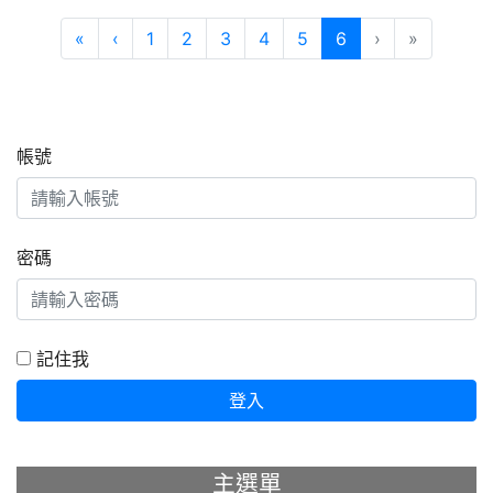
第一頁
上一頁
(目前頁次)
«
‹
1
2
3
4
5
6
›
»
帳號
密碼
記住我
登入
主選單