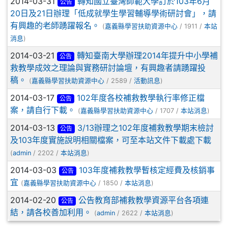
2014-03-31
轉知國立臺灣師範大學訂於103年6月
公告
20日及21日辦理「低成就學生學習輔導學術研討會」，請
有興趣的老師踴躍報名。
(
嘉義縣學習扶助資源中心
/ 1911 /
本站
消息
)
2014-03-21
轉知臺南大學辦理2014年提升中小學補
公告
救教學成效之理論與實務研討論壇，有興趣者請踴躍投
稿。
(
嘉義縣學習扶助資源中心
/ 2589 /
活動訊息
)
2014-03-17
102年度各校補救教學執行率修正檔
公告
案，請自行下載。
(
嘉義縣學習扶助資源中心
/ 1707 /
本站消息
)
2014-03-13
3/13辦理之102年度補救教學期末檢討
公告
及103年度實施說明相關檔案，可至本站文件下載處下載
(
admin
/ 2202 /
本站消息
)
2014-03-03
103年度補救教學暫核定經費及核銷事
公告
宜
(
嘉義縣學習扶助資源中心
/ 1850 /
本站消息
)
2014-02-20
公告教育部補救教學資源平台各項連
公告
結，請各校善加利用。
(
admin
/ 2622 /
本站消息
)