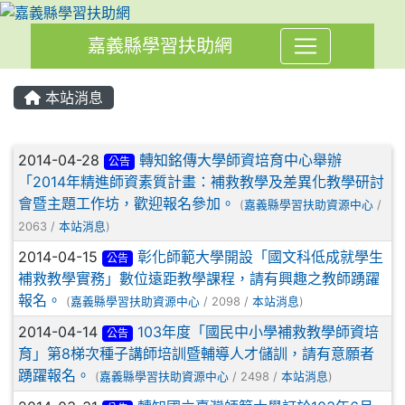
嘉義縣學習扶助網
本站消息
文章列表
2014-04-28
轉知銘傳大學師資培育中心舉辦
公告
「2014年精進師資素質計畫：補救教學及差異化教學研討
會暨主題工作坊，歡迎報名參加。
(
嘉義縣學習扶助資源中心
/
2063 /
本站消息
)
2014-04-15
彰化師範大學開設「國文科低成就學生
公告
補救教學實務」數位遠距教學課程，請有興趣之教師踴躍
報名。
(
嘉義縣學習扶助資源中心
/ 2098 /
本站消息
)
2014-04-14
103年度「國民中小學補救教學師資培
公告
育」第8梯次種子講師培訓暨輔導人才儲訓，請有意願者
踴躍報名。
(
嘉義縣學習扶助資源中心
/ 2498 /
本站消息
)