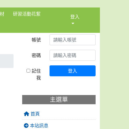
材
研習活動花絮
登入
帳號
密碼
記住
登入
我
主選單
首頁
本站訊息