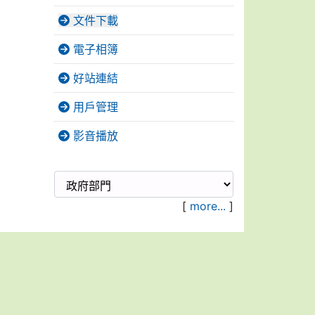
文件下載
電子相簿
好站連結
用戶管理
影音播放
[
more...
]