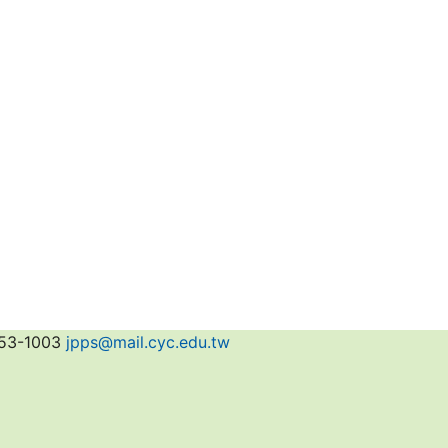
3-1003
jpps@mail.cyc.edu.tw