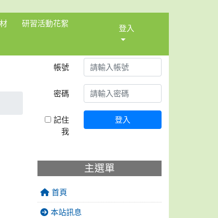
材
研習活動花絮
登入
帳號
密碼
記住
登入
我
主選單
首頁
本站訊息